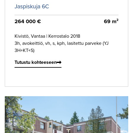
Jaspiskuja 6C
264 000 €
69 m²
Kivistö, Vantaa
|
Kerrostalo 2018
3h, avokeittiö, vh, s, kph, lasitettu parveke (YJ
3H+KT+S)
Tutustu kohteeseen