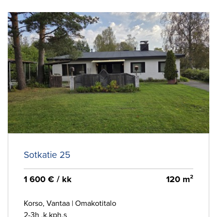
Sotkatie 25
1 600 € / kk
120 m²
Korso, Vantaa
|
Omakotitalo
2-3h ,k,kph,s