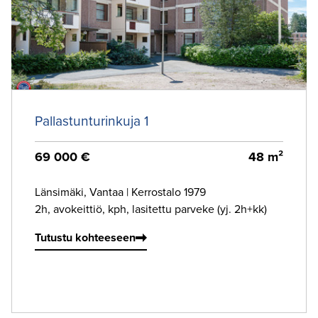
Pallastunturinkuja 1
69 000 €
48 m²
Länsimäki, Vantaa
|
Kerrostalo 1979
2h, avokeittiö, kph, lasitettu parveke (yj. 2h+kk)
Tutustu kohteeseen