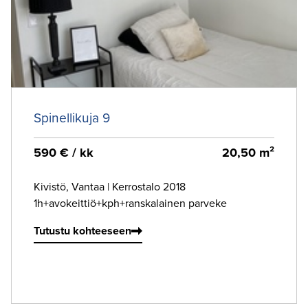
Spinellikuja 9
590 € / kk
20,50 m²
Kivistö, Vantaa
|
Kerrostalo 2018
1h+avokeittiö+kph+ranskalainen parveke
Tutustu kohteeseen