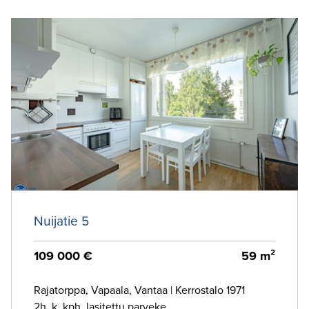
Nuijatie 5
109 000 €
59 m²
Rajatorppa, Vapaala, Vantaa
|
Kerrostalo 1971
2h, k, kph, lasitettu parveke