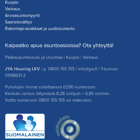
Kuopio
Varkaus
Arvoasuntomyynti
Saaristovälitys
Rakentaja-asiakkaat ja uudistuotanto
Kaipaatko apua asuntoasioissa? Ota yhteyttä!
Pääkaupunkiseutu ja Uusimaa
|
Kuopio
|
Varkaus
JYA Housing LKV
| p.
0800 155 155
|
info@jya.fi
| Y-tunnus:
0998631-2
Puhelujen hinnat soitettaessa 0290-numeroon:
Kiinteän verkon liittymästä 8,28 snt/puh + 6,85 snt/min.
Soitto numeroon
0800 155 155
on maksuton.