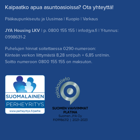
Kaipaatko apua asuntoasioissa? Ota yhteyttä!
Pääkaupunkiseutu ja Uusimaa
|
Kuopio
|
Varkaus
JYA Housing LKV
| p.
0800 155 155
|
info@jya.fi
| Y-tunnus:
0998631-2
Puhelujen hinnat soitettaessa 0290-numeroon:
Kiinteän verkon liittymästä 8,28 snt/puh + 6,85 snt/min.
Soitto numeroon
0800 155 155
on maksuton.