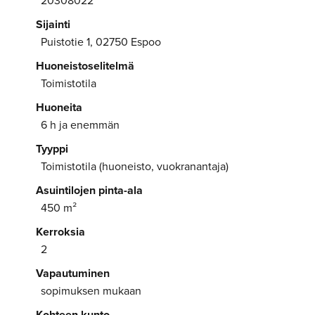
Sijainti
Puistotie 1, 02750 Espoo
Huoneistoselitelmä
Toimistotila
Huoneita
6 h ja enemmän
Tyyppi
Toimistotila (huoneisto, vuokranantaja)
Asuintilojen pinta-ala
450 m²
Kerroksia
2
Vapautuminen
sopimuksen mukaan
Kohteen kunto