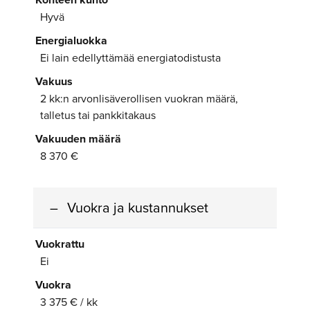
Hyvä
Energialuokka
Ei lain edellyttämää energiatodistusta
Vakuus
2 kk:n arvonlisäverollisen vuokran määrä,
talletus tai pankkitakaus
Vakuuden määrä
8 370 €
Vuokra ja kustannukset
Vuokrattu
Ei
Vuokra
3 375 € / kk