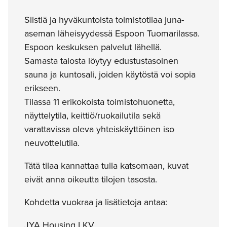
Siistiä ja hyväkuntoista toimistotilaa juna-
aseman läheisyydessä Espoon Tuomarilassa.
Espoon keskuksen palvelut lähellä.
Samasta talosta löytyy edustustasoinen
sauna ja kuntosali, joiden käytöstä voi sopia
erikseen.
Tilassa 11 erikokoista toimistohuonetta,
näyttelytila, keittiö/ruokailutila sekä
varattavissa oleva yhteiskäyttöinen iso
neuvottelutila.
Tätä tilaa kannattaa tulla katsomaan, kuvat
eivät anna oikeutta tilojen tasosta.
Kohdetta vuokraa ja lisätietoja antaa:
JYA Housing LKV