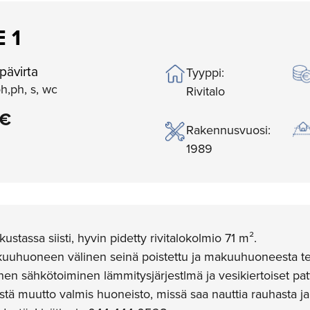
 1
pävirta
Tyyppi:
oh,ph, s, wc
Rivitalo
 €
Rakennusvuosi:
1989
stassa siisti, hyvin pidetty rivitalokolmio 71 m².
huoneen välinen seinä poistettu ja makuuhuoneesta teht
inen sähkötoiminen lämmitysjärjestlmä ja vesikiertoiset patt
stä muutto valmis huoneisto, missä saa nauttia rauhasta ja