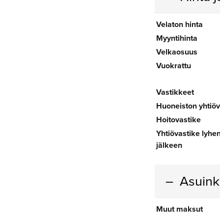
Velaton hinta
Myyntihinta
Velkaosuus
Vuokrattu
Vastikkeet
Huoneiston yhtiöv
Hoitovastike
Yhtiövastike lyh
jälkeen
Asuin
Muut maksut