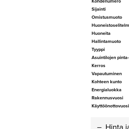
Kohdenumero
Sijainti
Omistusmuoto
Huoneistoselitel
Huoneita
Hallintamuoto
Tyyppi
Asuintilojen pinta
Kerros
Vapautuminen
Kohteen kunto
Energialuokka
Rakennusvuosi
Käyttöönottovuosi
Hinta 