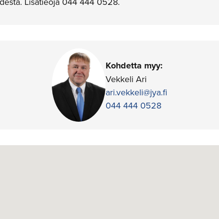
ydestä. Lisätieoja 044 444 0528.
Kohdetta myy:
Vekkeli Ari
ari.vekkeli@jya.fi
044 444 0528