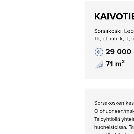
KAIVOTIE
Sorsakoski, Lep
Tk, et, mh, k, rt, 
29 000
71 m²
Sorsakosken kesku
Olohuoneen/makuu
Taloyhtiöllä yhte
huoneistoissa. Tä