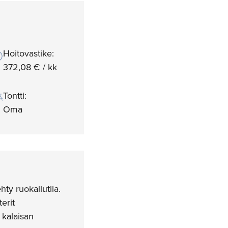
Hoitovastike:
372,08 € / kk
Tontti:
Oma
y ruokailutila.
erit
 kalaisan