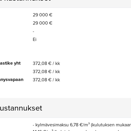
29 000 €
29 000 €
-
Ei
astike yht
372,08 € / kk
372,08 € / kk
ennysvapaan
372,08 € / kk
kustannukset
- kylmävesimaksu 6,78 €/m³ (kulutuksen mukaa