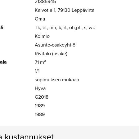
21385945
Kaivotie 1, 79130 Leppävirta
Oma
mä
Tk, et, mh, k, rt, oh,ph, s, wc
Kolmio
Asunto-osakeyhtiö
Rivitalo (osake)
-ala
71 m²
1/1
sopimuksen mukaan
Hyvä
G2018.
1989
1989
ja kustannukset