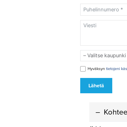
Hyväksyn
tietojeni kä
Lähetä
Kohtee