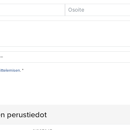
sittelemisen
. *
n perustiedot