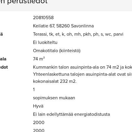
n perustiedot
20810558
Keilatie 67, 58260 Savonlinna
mä
Terassi, tk, et, k, oh, mh, pkh, ph, s, wc, parvi
Ei luokiteltu
Omakotitalo (kiinteistö)
-ala
74 m²
edot
Kummankin talon asuinpinta-ala on 74 m2 ja kok
Yhteenlaskettuna talojen asuinpinta-alat ovat sii
kokonaisalat 232 m2.
1
sopimuksen mukaan
Hyvä
Ei lain edellyttämää energiatodistusta
2000
2000