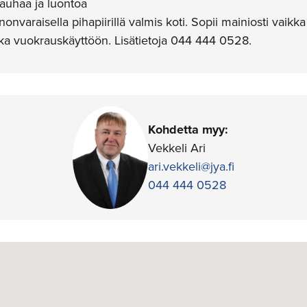
 rauhaa ja luontoa
onvaraisella pihapiirillä valmis koti. Sopii mainiosti vaikk
kka vuokrauskäyttöön. Lisätietoja 044 444 0528.
Kohdetta myy:
Vekkeli Ari
ari.vekkeli@jya.fi
044 444 0528