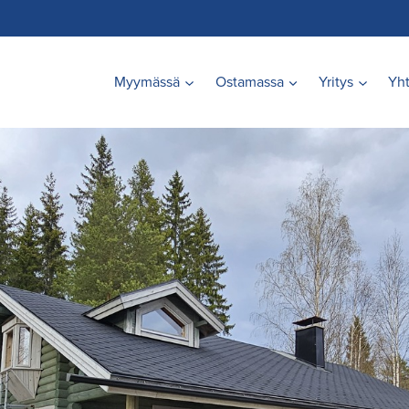
Myymässä
Ostamassa
Yritys
Yht