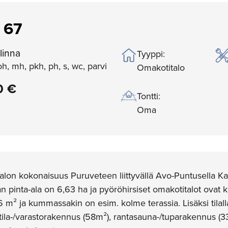
 67
linna
Tyyppi:
 oh, mh, pkh, ph, s, wc, parvi
Omakotitalo
0 €
Tontti:
Oma
lon kokonaisuus Puruveteen liittyvällä Avo-Puntusella K
lan pinta-ala on 6,63 ha ja pyöröhirsiset omakotitalot ovat 
6 m² ja kummassakin on esim. kolme terassia. Lisäksi tilal
totila-/varastorakennus (58m²), rantasauna-/tuparakennus (