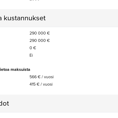
ja kustannukset
290 000 €
290 000 €
0 €
Ei
tietoa maksuista
566 € / vuosi
415 € / vuosi
edot