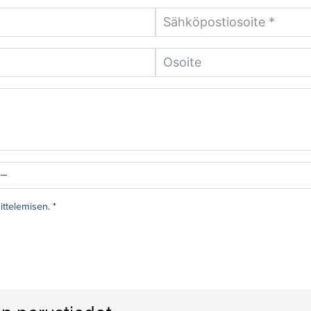
sittelemisen
. *