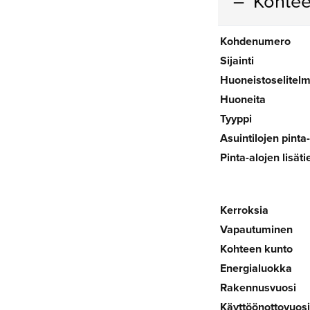
Kohtee
Kohdenumero
Sijainti
Huoneistoselitel
Huoneita
Tyyppi
Asuintilojen pinta
Pinta-alojen lisäti
Kerroksia
Vapautuminen
Kohteen kunto
Energialuokka
Rakennusvuosi
Käyttöönottovuosi