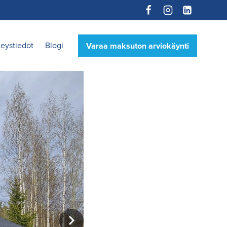
eystiedot
Blogi
Varaa maksuton arviokäynti