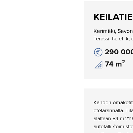
KEILATIE
Kerimäki, Savon
Terassi, tk, et, k,
290 00
74 m²
Kahden omakotita
etelärannalla. Ti
alaltaan 84 m²/11
autotalli-/toimis