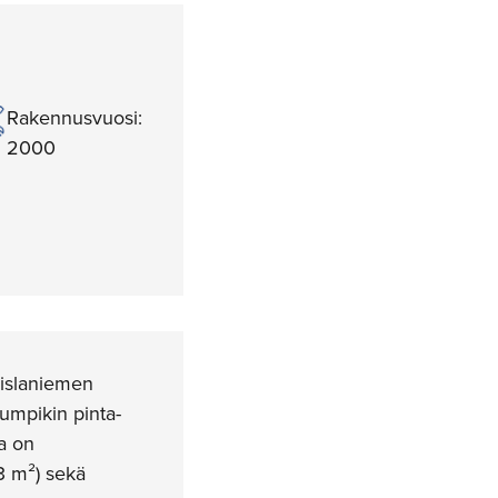
Rakennusvuosi:
2000
aislaniemen
kumpikin pinta-
la on
33 m²) sekä