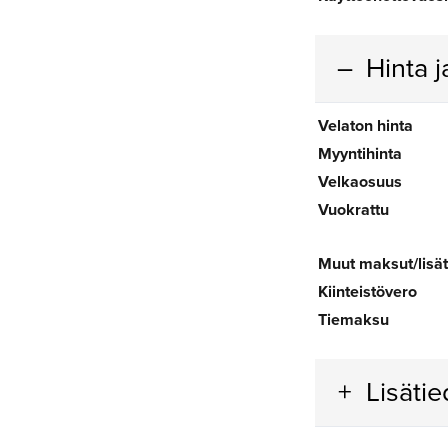
Hinta 
Velaton hinta
Myyntihinta
Velkaosuus
Vuokrattu
Muut maksut/lisä
Kiinteistövero
Tiemaksu
Lisäti