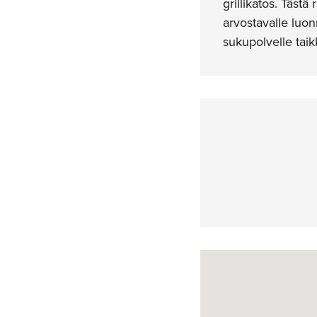
grillikatos. Tästä
arvostavalle luonn
sukupolvelle tai