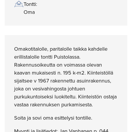
Tontti:
Oma
Omakotitalolle, paritalolle taikka kahdelle
erillistalolle tontti Puistolassa.
Rakennusoikeutta on voimassa olevan
kaavan mukaisesti n. 195 k-m2. Kiinteistöllä
sijaitsee v 1967 rakennettu asuinrakennus,
joka on vesivahingosta johtuen
purkukuntoiseksi luokiteltu. Kiinteistön ostaja
vastaa rakennuksen purkamisesta.
Soita ja sovi oma esittelysi tontille.
Myynti ja lisätiedot: Jan Vanhanen p. 044