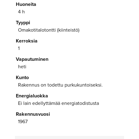
Huoneita
4 h
Tyyppi
Omakotitalotontti (kiinteistö)
Kerroksia
1
Vapautuminen
heti
Kunto
Rakennus on todettu purkukuntoiseksi.
Energialuokka
Ei lain edellyttämää energiatodistusta
Rakennusvuosi
1967