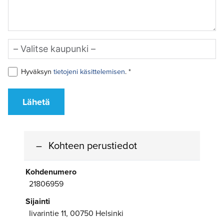
Hyväksyn
tietojeni käsittelemisen
. *
Lähetä
Kohteen perustiedot
Kohdenumero
21806959
Sijainti
Iivarintie 11, 00750 Helsinki