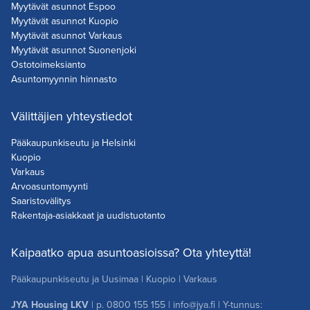
Myytävät asunnot Espoo
Myytävät asunnot Kuopio
Myytävät asunnot Varkaus
Myytävät asunnot Suonenjoki
Ostotoimeksianto
Asuntomyynnin hinnasto
Välittäjien yhteystiedot
Pääkaupunkiseutu ja Helsinki
Kuopio
Varkaus
Arvoasuntomyynti
Saaristovälitys
Rakentaja-asiakkaat ja uudistuotanto
Kaipaatko apua asuntoasioissa? Ota yhteyttä!
Pääkaupunkiseutu ja Uusimaa
|
Kuopio
|
Varkaus
JYA Housing LKV
| p.
0800 155 155
|
info@jya.fi
| Y-tunnus: