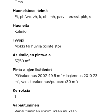
Oma
Huoneistoselitelmä
Et, ph/wc, vh, k, oh, mh, parvi, terassi, pkh, s
Huoneita
Kolmio
Tyyppi
Mökki tai huvila (kiinteistö)
Asuintilojen pinta-ala
57,50 m²
Pinta-alojen lisätiedot
Päärakennus 2002 49,5 m² + laajennus 2010 23
m², varastorakennus/puucee (30 m²)
Kerroksia
1
Vapautuminen
Vapautuminen sopimuksen mukaan