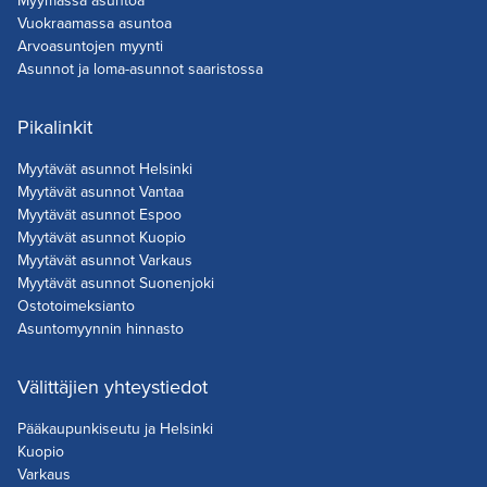
Myymässä asuntoa
Vuokraamassa asuntoa
Arvoasuntojen myynti
Asunnot ja loma-asunnot saaristossa
Pikalinkit
Myytävät asunnot Helsinki
Myytävät asunnot Vantaa
Myytävät asunnot Espoo
Myytävät asunnot Kuopio
Myytävät asunnot Varkaus
Myytävät asunnot Suonenjoki
Ostotoimeksianto
Asuntomyynnin hinnasto
Välittäjien yhteystiedot
Pääkaupunkiseutu ja Helsinki
Kuopio
Varkaus