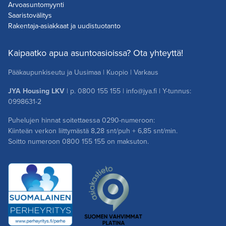
Arvoasuntomyynti
Saaristovälitys
Rakentaja-asiakkaat ja uudistuotanto
Kaipaatko apua asuntoasioissa? Ota yhteyttä!
Pääkaupunkiseutu ja Uusimaa
|
Kuopio
|
Varkaus
JYA Housing LKV
| p.
0800 155 155
|
info@jya.fi
| Y-tunnus:
0998631-2
Puhelujen hinnat soitettaessa 0290-numeroon:
Kiinteän verkon liittymästä 8,28 snt/puh + 6,85 snt/min.
Soitto numeroon
0800 155 155
on maksuton.