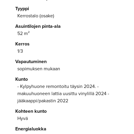
Tyyppi
Kerrostalo (osake)
Asuintilojen pinta-ala
52 m²
Kerros
1/3
Vapautuminen
sopimuksen mukaan
Kunto
- Kylpyhuone remontoitu täysin 2024. -
makuuhuoneen lattia uusittu vinylillä 2024 -
jääkaappi/pakastin 2022
Kohteen kunto
Hyvä
Energialuokka