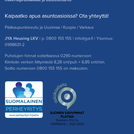
Kaipaatko apua asuntoasioissa? Ota yhteyttä!
Pääkaupunkiseutu ja Uusimaa
|
Kuopio
|
Varkaus
JYA Housing LKV
| p.
0800 155 155
|
info@jya.fi
| Y-tunnus:
0998631-2
Puhelujen hinnat soitettaessa 0290-numeroon:
Kiinteän verkon liittymästä 8,28 snt/puh + 6,85 snt/min.
Soitto numeroon
0800 155 155
on maksuton.