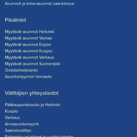
Asunnot ja loma-asunnot saaristossa
Pikalinkit
Myytävät asunnot Helsinki
Myytävät asunnot Vantaa
Myytävät asunnot Espoo
Myytävät asunnot Kuopio
Myytävät asunnot Varkaus
Myytävät asunnot Suonenjoki
Ostotoimeksianto
Asuntomyynnin hinnasto
Välittäjien yhteystiedot
Pääkaupunkiseutu ja Helsinki
Kuopio
Varkaus
Arvoasuntomyynti
Saaristovälitys
Rakentaja-asiakkaat ja uudistuotanto