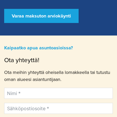
Varaa maksuton arviokäynti
Kaipaatko apua asuntoasioissa?
Ota yhteyttä!
Ota meihin yhteyttä oheisella lomakkeella tai tutustu
oman alueesi asiantuntijaan.