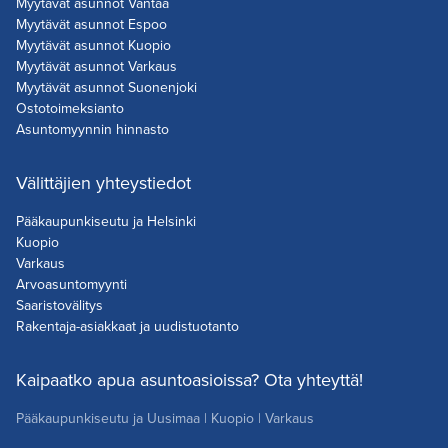
Myytävät asunnot Vantaa
Myytävät asunnot Espoo
Myytävät asunnot Kuopio
Myytävät asunnot Varkaus
Myytävät asunnot Suonenjoki
Ostotoimeksianto
Asuntomyynnin hinnasto
Välittäjien yhteystiedot
Pääkaupunkiseutu ja Helsinki
Kuopio
Varkaus
Arvoasuntomyynti
Saaristovälitys
Rakentaja-asiakkaat ja uudistuotanto
Kaipaatko apua asuntoasioissa? Ota yhteyttä!
Pääkaupunkiseutu ja Uusimaa
|
Kuopio
|
Varkaus