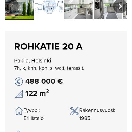
ROHKATIE 20 A
Pakila, Helsinki
7h, k, khh, kph, s, wc:t, terassit.
488 000 €
122 m²
Tyyppi:
Rakennusvuosi:
Erillistalo
1985