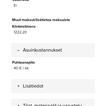
Ei
Muut maksut/lisätietoa maksuista
Kiinteistövero
1222,20
Asuinkustannukset
Puhtaanapito
40 € / kk
Lisätiedot
Tilat, materiaalit ja varustelu