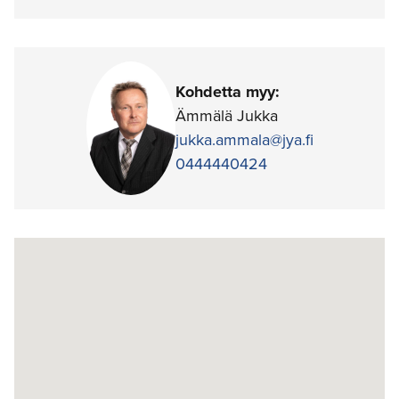
Kohdetta myy:
Ämmälä Jukka
jukka.ammala@jya.fi
0444440424