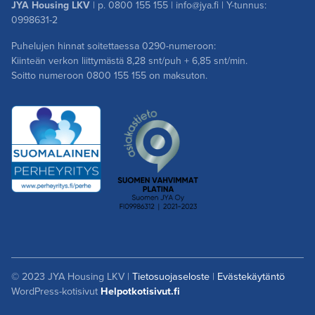
JYA Housing LKV
| p.
0800 155 155
|
info@jya.fi
| Y-tunnus:
0998631-2
Puhelujen hinnat soitettaessa 0290-numeroon:
Kiinteän verkon liittymästä 8,28 snt/puh + 6,85 snt/min.
Soitto numeroon
0800 155 155
on maksuton.
© 2023 JYA Housing LKV |
Tietosuojaseloste
|
Evästekäytäntö
WordPress-kotisivut
Helpotkotisivut.fi