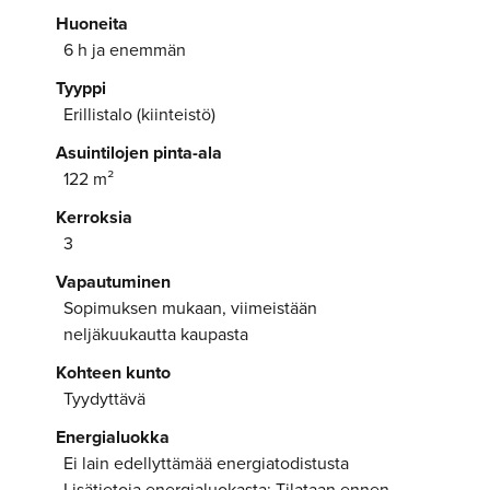
Huoneita
6 h ja enemmän
Tyyppi
Erillistalo (kiinteistö)
Asuintilojen pinta-ala
122 m²
Kerroksia
3
Vapautuminen
Sopimuksen mukaan, viimeistään
neljäkuukautta kaupasta
Kohteen kunto
Tyydyttävä
Energialuokka
Ei lain edellyttämää energiatodistusta
Lisätietoja energialuokasta: Tilataan ennen