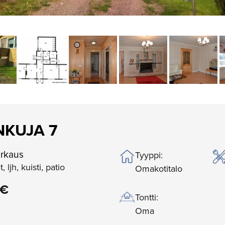
KUJA 7
rkaus
Tyyppi:
, ljh, kuisti, patio
Omakotitalo
 €
Tontti:
Oma