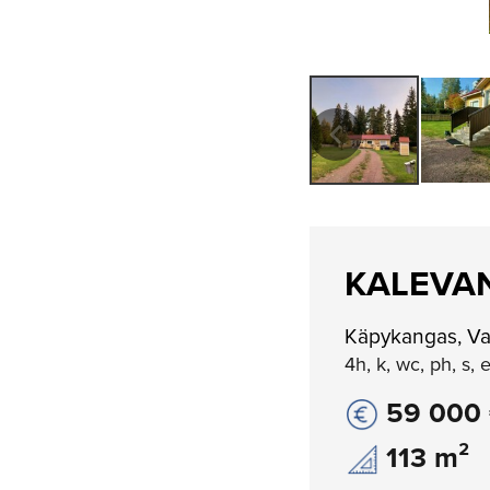
KALEVAN
Käpykangas, Va
4h, k, wc, ph, s, et
59 000
113 m²