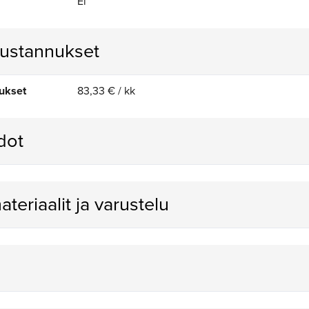
Ei
kustannukset
ukset
83,33 € / kk
edot
materiaalit ja varustelu