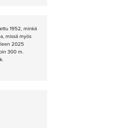
nettu 1952, minkä
la, missä myös
elleen 2025
noin 300 m.
k.