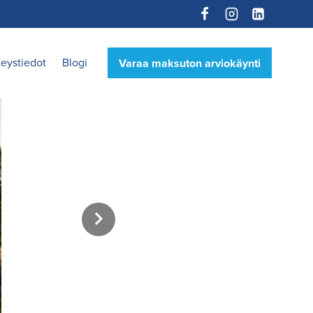
eystiedot
Blogi
Varaa maksuton arviokäynti