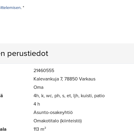
sittelemisen
. *
n perustiedot
21460555
Kalevankuja 7, 78850 Varkaus
Oma
mä
4h, k, wc, ph, s, et, ljh, kuisti, patio
4 h
Asunto-osakeyhtiö
Omakotitalo (kiinteistö)
-ala
113 m²