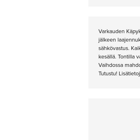
Varkauden Käpykan
jälkeen laajennu
sähkövastus. Kaik
kesällä. Tontilla
Vaihdossa mahdoll
Tutustu! Lisätiet