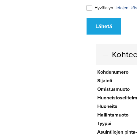
Hyväksyn
tietojeni kä
Lähetä
Kohtee
Kohdenumero
Sijainti
Omistusmuoto
Huoneistoselitel
Huoneita
Hallintamuoto
Tyyppi
Asuintilojen pinta