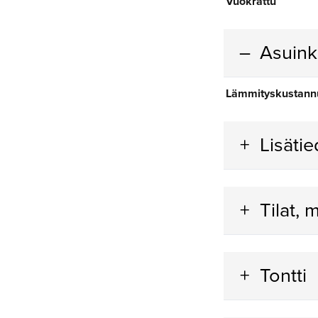
Vuokrattu
Asuin
Lämmityskustann
Lisäti
Tilat, 
Tontti