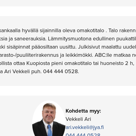
kaalla hyvällä sijainnilla oleva omakotitalo . Talo raken
ksia ja saneerauksia. Lämmitysmuotona edullinen puukatti
ki sisäpinnat pääosiltaan uusittu. Julkisivut maalattu uud
 varasto-/puuliiterirakennus ja leikkimökki. ABC:lle matkaa 
ista ottaa Kuopiosta pieni omakotitalo tai huoneisto 2 h, 
oja Ari Vekkeli puh. 044 444 0528.
Kohdetta myy:
Vekkeli Ari
ari.vekkeli@jya.fi
044 444 0528