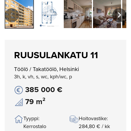
RUUSULANKATU 11
Töölö / Takatöölö, Helsinki
3h, k, vh, s, wc, kph/wc, p
385 000 €
79 m²
Tyyppi:
Hoitovastike:
Kerrostalo
284,80 € / kk