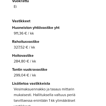
Vuokrattu
Ei
Vastikkeet
Huoneiston yhtiövastike yht
911,36 € / kk
Rahoitusvastike
327,52 € / kk
Hoitovastike
284,80 € / kk
Tontin vuokravastike
299,04 € / kk
Lisätietoa vastikkeista
Vesimaksuennakko ja tasaus mittarin
mukaisesti. Hallituksella valtuus periä
tarvittaessa enintään 1 kk ylimääräiset