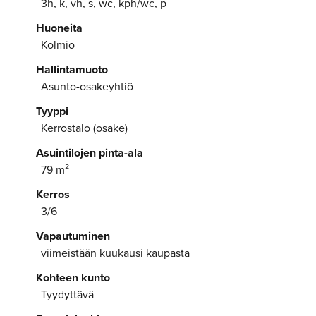
3h, k, vh, s, wc, kph/wc, p
Huoneita
Kolmio
Hallintamuoto
Asunto-osakeyhtiö
Tyyppi
Kerrostalo (osake)
Asuintilojen pinta-ala
79 m²
Kerros
3/6
Vapautuminen
viimeistään kuukausi kaupasta
Kohteen kunto
Tyydyttävä