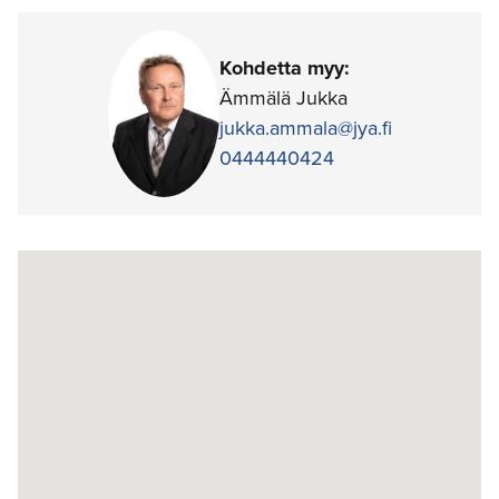
Kohdetta myy:
Ämmälä Jukka
jukka.ammala@jya.fi
0444440424