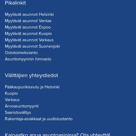
Pikalinkit
Myytävät asunnot Helsinki
Myytävät asunnot Vantaa
Myytävät asunnot Espoo
Myytävät asunnot Kuopio
Myytävät asunnot Varkaus
Myytävät asunnot Suonenjoki
Ostotoimeksianto
Asuntomyynnin hinnasto
Välittäjien yhteystiedot
Pääkaupunkiseutu ja Helsinki
Kuopio
Varkaus
Arvoasuntomyynti
Saaristovälitys
Rakentaja-asiakkaat ja uudistuotanto
Kaipaatko apua asuntoasioissa? Ota yhteyttä!