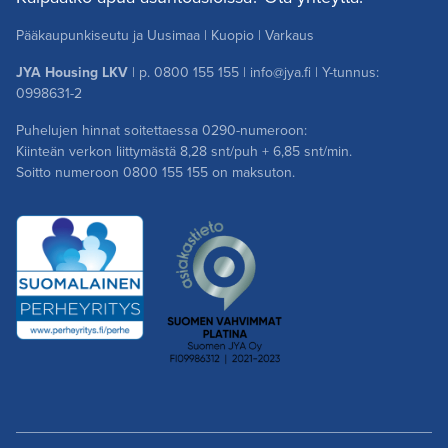
Pääkaupunkiseutu ja Uusimaa
|
Kuopio
|
Varkaus
JYA Housing LKV
| p.
0800 155 155
|
info@jya.fi
| Y-tunnus:
0998631-2
Puhelujen hinnat soitettaessa 0290-numeroon:
Kiinteän verkon liittymästä 8,28 snt/puh + 6,85 snt/min.
Soitto numeroon
0800 155 155
on maksuton.