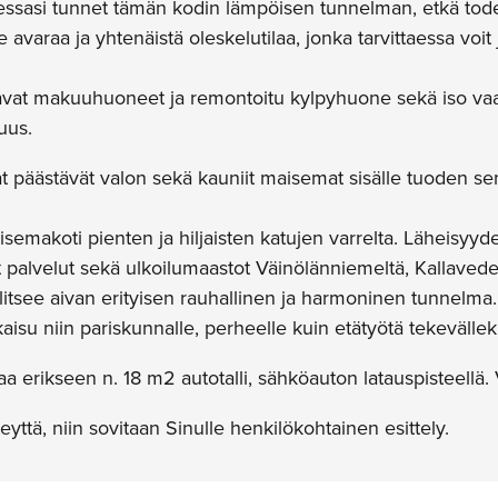
essasi tunnet tämän kodin lämpöisen tunnelman, etkä tode
e avaraa ja yhtenäistä oleskelutilaa, jonka tarvittaessa voi
tilavat makuuhuoneet ja remontoitu kylpyhuone sekä iso vaa
uus.
t päästävät valon sekä kauniit maisemat sisälle tuoden se
emakoti pienten ja hiljaisten katujen varrelta. Läheisyyde
at palvelut sekä ulkoilumaastot Väinölänniemeltä, Kallavede
litsee aivan erityisen rauhallinen ja harmoninen tunnelma.
aisu niin pariskunnalle, perheelle kuin etätyötä tekevällek
a erikseen n. 18 m2 autotalli, sähköauton latauspisteellä
eyttä, niin sovitaan Sinulle henkilökohtainen esittely.