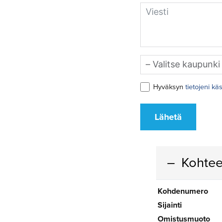
Hyväksyn
tietojeni kä
Lähetä
Kohtee
Kohdenumero
Sijainti
Omistusmuoto