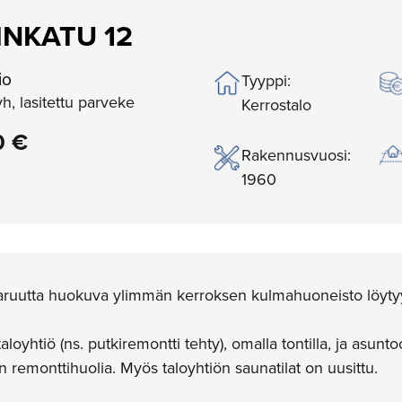
NKATU 12
io
Tyyppi:
vh, lasitettu parveke
Kerrostalo
0 €
Rakennusvuosi:
1960
varuutta huokuva ylimmän kerroksen kulmahuoneisto löyt
aloyhtiö (ns. putkiremontti tehty), omalla tontilla, ja asu
n remonttihuolia. Myös taloyhtiön saunatilat on uusittu.