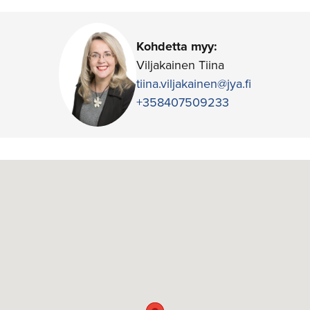
Kohdetta myy:
Viljakainen Tiina
tiina.viljakainen@jya.fi
+358407509233