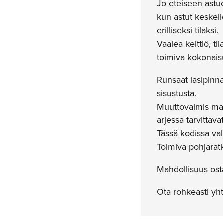
Jo eteiseen astu
kun astut keskell
erilliseksi tilaksi.
Vaalea keittiö, 
toimiva kokonais
Runsaat lasipinna
sisustusta.
Muuttovalmis mais
arjessa tarvittav
Tässä kodissa val
Toimiva pohjaratk
Mahdollisuus osta
Ota rohkeasti yht