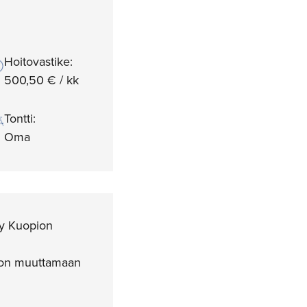
Hoitovastike:
500,50 € / kk
Tontti:
Oma
yy Kuopion
ntoon muuttamaan