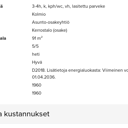
mä
3-4h, k, kph/wc, vh, lasitettu parveke
Kolmio
Asunto-osakeyhtiö
Kerrostalo (osake)
-ala
91 m²
5/5
heti
Hyvä
D2018. Lisätietoja energialuokasta: Viimeinen 
01.04.2036.
1960
1960
ja kustannukset