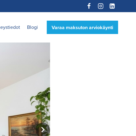
eystiedot
Blogi
Varaa maksuton arviokäynti