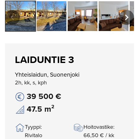
LAIDUNTIE 3
Yhteislaidun, Suonenjoki
2h, kk, s, kph
39 500 €
47.5 m²
Tyyppi:
Hoitovastike:
Rivitalo
66,50 € / kk