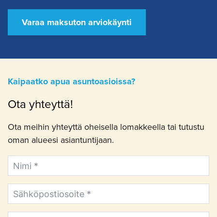
Varaa maksuton arviokäynti
Kaipaatko apua asuntoasioissa?
Ota yhteyttä!
Ota meihin yhteyttä oheisella lomakkeella tai tutustu
oman alueesi asiantuntijaan.