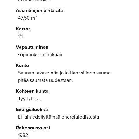
Asuintilojen pinta-ala
47,50 m²
Kerros
1/1
Vapautuminen
sopimuksen mukaan
Kunto
Saunan takaseinän ja lattian välinen sauma
pitää saumata uudestaan.
Kohteen kunto
Tyydyttävä
Energialuokka
Ei lain edellyttämää energiatodistusta
Rakennusvuosi
1982