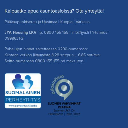
Kaipaatko apua asuntoasioissa? Ota yhteyttä!
Pääkaupunkiseutu ja Uusimaa
|
Kuopio
|
Varkaus
JYA Housing LKV
| p.
0800 155 155
|
info@jya.fi
| Y-tunnus:
0998631-2
Puhelujen hinnat soitettaessa 0290-numeroon:
Kiinteän verkon liittymästä 8,28 snt/puh + 6,85 snt/min.
Soitto numeroon
0800 155 155
on maksuton.