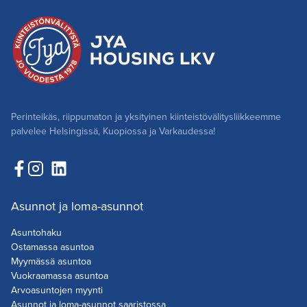
Perinteikäs, riippumaton ja yksityinen kiinteistövälitysliikkeemme
palvelee Helsingissä, Kuopiossa ja Varkaudessa!
Asunnot ja loma-asunnot
Asuntohaku
Ostamassa asuntoa
Myymässä asuntoa
Vuokraamassa asuntoa
Arvoasuntojen myynti
Asunnot ja loma-asunnot saaristossa