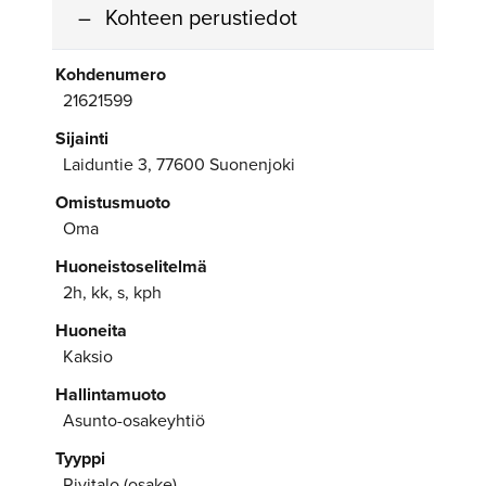
Kohteen perustiedot
Kohdenumero
21621599
Sijainti
Laiduntie 3, 77600 Suonenjoki
Omistusmuoto
Oma
Huoneistoselitelmä
2h, kk, s, kph
Huoneita
Kaksio
Hallintamuoto
Asunto-osakeyhtiö
Tyyppi
Rivitalo (osake)