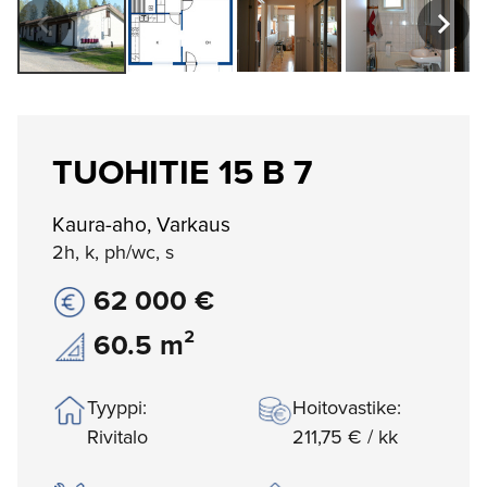
TUOHITIE 15 B 7
Kaura-aho, Varkaus
2h, k, ph/wc, s
62 000 €
60.5 m²
Tyyppi:
Hoitovastike:
Rivitalo
211,75 € / kk