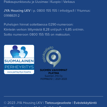
Pääkaupunkiseutu ja Uusimaa
|
Kuopio
|
Varkaus
JYA Housing LKV
| p.
0800 155 155
|
info@jya.fi
| Y-tunnus:
0998631-2
Puhelujen hinnat soitettaessa 0290-numeroon:
Kiinteän verkon liittymästä 8,28 snt/puh + 6,85 snt/min.
Soitto numeroon
0800 155 155
on maksuton.
© 2023 JYA Housing LKV |
Tietosuojaseloste
|
Evästekäytäntö