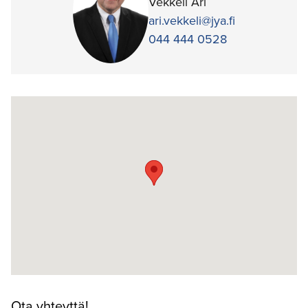
Vekkeli Ari
ari.vekkeli@jya.fi
044 444 0528
Ota yhteyttä!