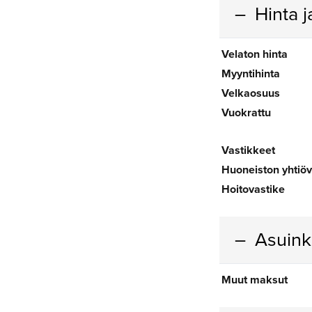
Hinta 
Velaton hinta
Myyntihinta
Velkaosuus
Vuokrattu
Vastikkeet
Huoneiston yhtiöv
Hoitovastike
Asuin
Muut maksut