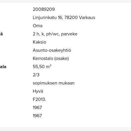
20089209
Linjurinkatu 16, 78200 Varkaus
Oma
mä
2 h, k, ph/wc, parveke
Kaksio
Asunto-osakeyhtiö
Kerrostalo (osake)
-ala
55,50 m²
2/3
sopimuksen mukaan
Hyvä
F2013.
1967
1967