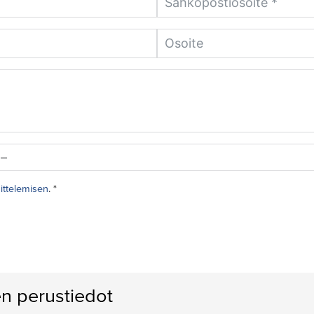
sittelemisen
. *
n perustiedot