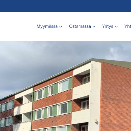
Myymässä
Ostamassa
Yritys
Yht