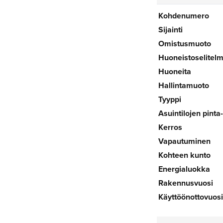
Kohdenumero
Sijainti
Omistusmuoto
Huoneistoselitel
Huoneita
Hallintamuoto
Tyyppi
Asuintilojen pinta
Kerros
Vapautuminen
Kohteen kunto
Energialuokka
Rakennusvuosi
Käyttöönottovuosi