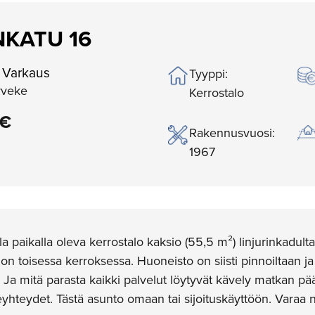
NKATU 16
 Varkaus
Tyyppi:
rveke
Kerrostalo
 €
Rakennusvuosi:
1967
 paikalla oleva kerrostalo kaksio (55,5 m²) linjurinkadult
alon toisessa kerroksessa. Huoneisto on siisti pinnoiltaan ja
 Ja mitä parasta kaikki palvelut löytyvät kävely matkan pä
eyhteydet. Tästä asunto omaan tai sijoituskäyttöön. Varaa n