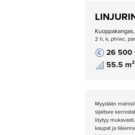
LINJURI
Kuoppakangas,
2 h, k, ph/wc, pa
26 500
55.5 m²
Myydään mainiolla
sijaitsee kerrost
löytyy mukavasti.
kaupat ja liikenn