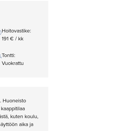
Hoitovastike:
191 € / kk
Tontti:
Vuokrattu
a. Huoneisto
 kaappitilaa
ästä, kuten koulu,
äyttöön aika ja