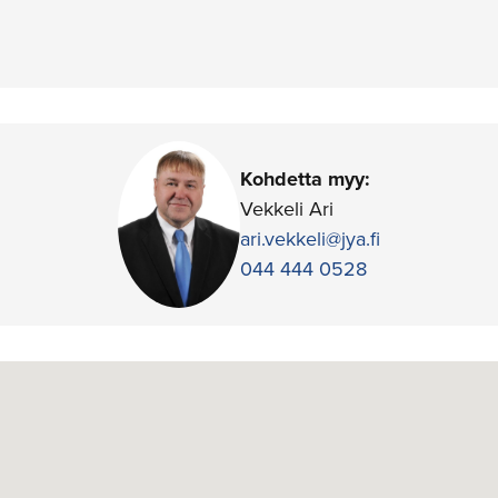
.
Kohdetta myy:
Vekkeli Ari
ari.vekkeli@jya.fi
044 444 0528