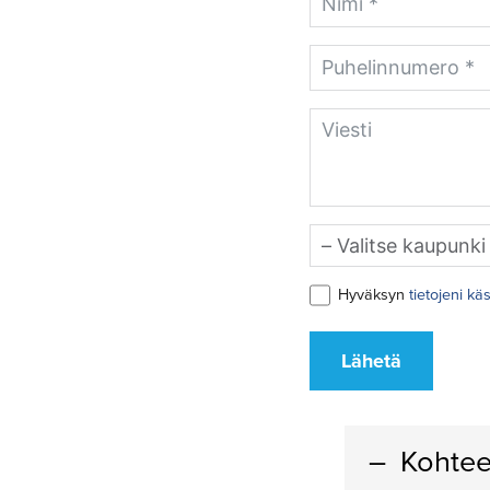
Hyväksyn
tietojeni kä
Lähetä
Kohtee