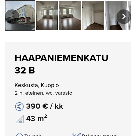
HAAPANIEMENKATU
32 B
Keskusta, Kuopio
2 h, eteinen, wc, varasto
390 € / kk
43 m²