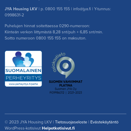
JYA Housing LKV
| p.
0800 155 155
|
info@jya.fi
| Y-tunnus:
0998631-2
Puhelujen hinnat soitettaessa 0290-numeroon:
Kiinteän verkon liittymästä 8,28 snt/puh + 6,85 snt/min.
Soitto numeroon
0800 155 155
on maksuton.
© 2023 JYA Housing LKV |
Tietosuojaseloste
|
Evästekäytäntö
WordPress-kotisivut
Helpotkotisivut.fi