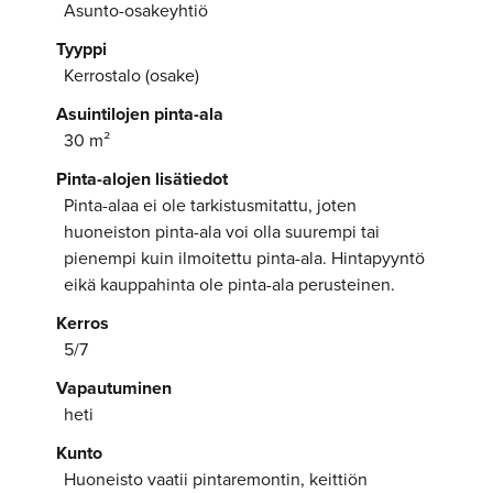
Asunto-osakeyhtiö
Tyyppi
Kerrostalo (osake)
Asuintilojen pinta-ala
30 m²
Pinta-alojen lisätiedot
Pinta-alaa ei ole tarkistusmitattu, joten
huoneiston pinta-ala voi olla suurempi tai
pienempi kuin ilmoitettu pinta-ala. Hintapyyntö
eikä kauppahinta ole pinta-ala perusteinen.
Kerros
5/7
Vapautuminen
heti
Kunto
Huoneisto vaatii pintaremontin, keittiön