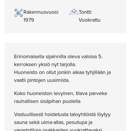
Rakennusvuosi:
Tontti:
1979
Vuokrattu
Erinomaisella sijainnilla oleva valoisa 5.
kerroksen yksiö nyt tarjolla.
Huoneisto on ollut jonkin aikaa tyhjillään ja
vaatii pintojen uusimista.
Koko huoneiston levyinen, tilava parveke
rauhallisen sisäpihan puolella
Vastuullisesti hoidetusta taloyhtiöstä löytyy
sauna sekä uima-allas, pesutupa ja
varastotiloja osakkaiden vuokrattavaksi.