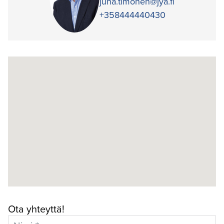
juha.timonen@jya.fi
+358444440430
Ota yhteyttä!