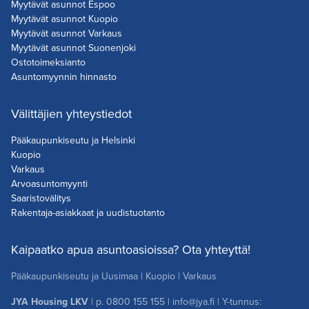
Myytävät asunnot Espoo
Myytävät asunnot Kuopio
Myytävät asunnot Varkaus
Myytävät asunnot Suonenjoki
Ostotoimeksianto
Asuntomyynnin hinnasto
Välittäjien yhteystiedot
Pääkaupunkiseutu ja Helsinki
Kuopio
Varkaus
Arvoasuntomyynti
Saaristovälitys
Rakentaja-asiakkaat ja uudistuotanto
Kaipaatko apua asuntoasioissa? Ota yhteyttä!
Pääkaupunkiseutu ja Uusimaa
|
Kuopio
|
Varkaus
JYA Housing LKV
| p.
0800 155 155
|
info@jya.fi
| Y-tunnus: