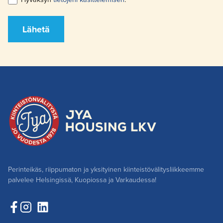
Lähetä
Perinteikäs, riippumaton ja yksityinen kiinteistövälitysliikkeemme
palvelee Helsingissä, Kuopiossa ja Varkaudessa!