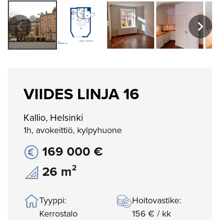
VIIDES LINJA 16
Kallio, Helsinki
1h, avokeittiö, kylpyhuone
169 000 €
26 m²
Tyyppi:
Hoitovastike:
Kerrostalo
156 € / kk