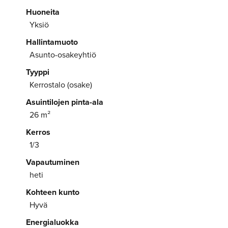
Huoneita
Yksiö
Hallintamuoto
Asunto-osakeyhtiö
Tyyppi
Kerrostalo (osake)
Asuintilojen pinta-ala
26 m²
Kerros
1/3
Vapautuminen
heti
Kohteen kunto
Hyvä
Energialuokka