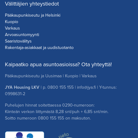
Välittäjien yhteystiedot
Pääkaupunkiseutu ja Helsinki
Kuopio
Varkaus
Arvoasuntomyynti
Saaristovälitys
Rakentaja-asiakkaat ja uudistuotanto
Kaipaatko apua asuntoasioissa? Ota yhteyttä!
Pääkaupunkiseutu ja Uusimaa
|
Kuopio
|
Varkaus
JYA Housing LKV
| p.
0800 155 155
|
info@jya.fi
| Y-tunnus:
0998631-2
Puhelujen hinnat soitettaessa 0290-numeroon:
Kiinteän verkon liittymästä 8,28 snt/puh + 6,85 snt/min.
Soitto numeroon
0800 155 155
on maksuton.