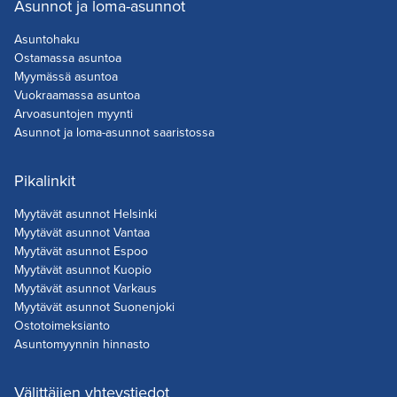
Asunnot ja loma-asunnot
Asuntohaku
Ostamassa asuntoa
Myymässä asuntoa
Vuokraamassa asuntoa
Arvoasuntojen myynti
Asunnot ja loma-asunnot saaristossa
Pikalinkit
Myytävät asunnot Helsinki
Myytävät asunnot Vantaa
Myytävät asunnot Espoo
Myytävät asunnot Kuopio
Myytävät asunnot Varkaus
Myytävät asunnot Suonenjoki
Ostotoimeksianto
Asuntomyynnin hinnasto
Välittäjien yhteystiedot