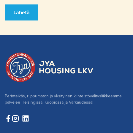
Lähetä
Perinteikäs, riippumaton ja yksityinen kiinteistövälitysliikkeemme
palvelee Helsingissä, Kuopiossa ja Varkaudessa!