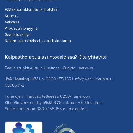
Pääkaupunkiseutu ja Helsinki
Kuopio
Varkaus
Arvoasuntomyynti
Saaristovälitys
Rakentaja-asiakkaat ja uudistuotanto
Kaipaatko apua asuntoasioissa? Ota yhteyttä!
Pääkaupunkiseutu ja Uusimaa
|
Kuopio
|
Varkaus
JYA Housing LKV
| p.
0800 155 155
|
info@jya.fi
| Y-tunnus:
0998631-2
Puhelujen hinnat soitettaessa 0290-numeroon:
Kiinteän verkon liittymästä 8,28 snt/puh + 6,85 snt/min.
Soitto numeroon
0800 155 155
on maksuton.