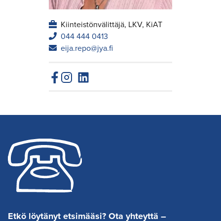
Kiinteistönvälittäjä, LKV, KiAT
044 444 0413
eija.repo@jya.fi
Etkö löytänyt etsimääsi? Ota yhteyttä –