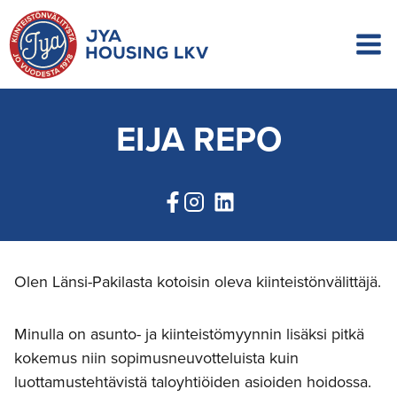
Siirry
sisältöön
EIJA REPO
Olen Länsi-Pakilasta kotoisin oleva kiinteistönvälittäjä.
Minulla on asunto- ja kiinteistömyynnin lisäksi pitkä
kokemus niin sopimusneuvotteluista kuin
luottamustehtävistä taloyhtiöiden asioiden hoidossa.